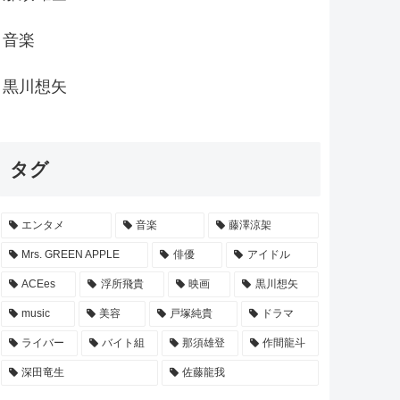
音楽
黒川想矢
タグ
エンタメ
音楽
藤澤涼架
Mrs. GREEN APPLE
俳優
アイドル
ACEes
浮所飛貴
映画
黒川想矢
music
美容
戸塚純貴
ドラマ
ライバー
バイト組
那須雄登
作間龍斗
深田竜生
佐藤龍我