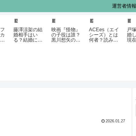
運営者情
PPLE
Mrs. GREEN APPLE
エンタメ
ACEes
エン
フ
藤澤涼架の結
映画『怪物』
ACEes（エイ
戸
カ
婚相手はい
の子役は誰？
シーズ）とは
婚
愛
る？結婚に関
黒川想矢の役
何者？読み
現
生
する公式情報
どころと演技
方・結成理
況
ま
と噂の真相を
力が高評価の
由・メンバー
言
解説
理由
5人の経歴を
す
徹底解説
2026.01.27