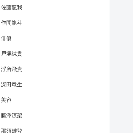
佐藤龍我
作間龍斗
俳優
戸塚純貴
浮所飛貴
深田竜生
美容
藤澤涼架
那須雄登