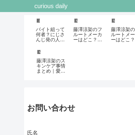
curious daily
エンタメ
Mrs. GREEN APPLE
Mrs. GREEN A
バイト組って
藤澤涼架のフ
藤澤涼架の
何者？にじさ
ルートメーカ
ルートメー
んじ発の人気
ーはどこ？愛
ーはどこ？
コラボ4人組
用楽器とドイ
用楽器と学
をわかりやす
ツ老舗工房の
時代の経歴
Mrs. GREEN APPLE
く解説
魅力を解説
とめ
藤澤涼架のス
キンケア事情
まとめ｜愛用
アイテムや肌
へのこだわり
とは？
お問い合わせ
氏名