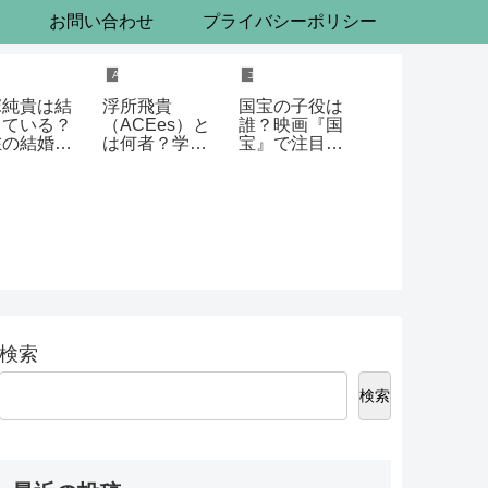
報
お問い合わせ
プライバシーポリシー
タメ
ACEes
エンタメ
塚純貴は結
浮所飛貴
国宝の子役は
している？
（ACEes）と
誰？映画『国
在の結婚状
は何者？学
宝』で注目を
や過去の発
歴・経歴・出
集める黒川想
をわかりや
演作品から魅
矢を徹底解説
く解説
力まで徹底解
説
検索
検索