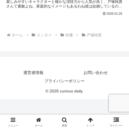
親しみやすいキャラクターと確かな演技力から人気が高く、戸塚純貴
さんて素敵よね、家庭的なイメージもあるわね彼は結婚しているの？
と疑問を持つ人も多いようです。この記事では、戸塚純貴さ...
2026.01.29
ホーム
エンタメ
俳優
戸塚純貴
運営者情報
お問い合わせ
プライバシーポリシー
© 2026 curious daily.
メニュー
ホーム
検索
トップ
サイドバー