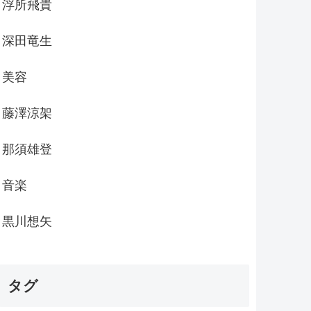
浮所飛貴
深田竜生
美容
藤澤涼架
那須雄登
音楽
黒川想矢
タグ