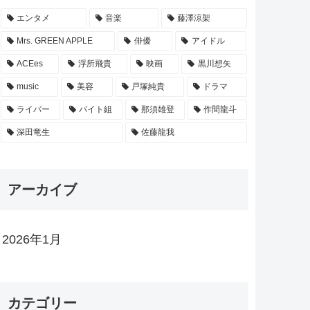
エンタメ
音楽
藤澤涼架
Mrs. GREEN APPLE
俳優
アイドル
ACEes
浮所飛貴
映画
黒川想矢
music
美容
戸塚純貴
ドラマ
ライバー
バイト組
那須雄登
作間龍斗
深田竜生
佐藤龍我
アーカイブ
2026年1月
カテゴリー