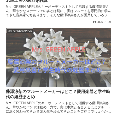
老舗工房の魅力を解説
Mrs. GREEN APPLEのキーボーディストとして活躍する藤澤涼架さ
ん。華やかなステージでの姿とは別に、実はフルートを専門的に学ん
できた音楽家でもあります。そんな藤澤涼架さんが愛用しているフル
ートについて、と気になる方も多いのではない...
2026.01.29
Mrs. GREEN APPLE
藤澤涼架のフルートメーカーはどこ？愛用楽器と学生時
代の経歴まとめ
Mrs. GREEN APPLEのキーボーディストとして活躍する藤澤涼架さ
ん。華やかなバンド活動の一方で、実は本業とも言えるほどフルート
に深く関わってきた音楽人生を歩んできたことをご存じでしょうか。
本記事では、藤澤涼架さんが愛用しているフル...