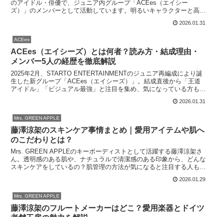
のアイドル・俳優で、ジュニア内グループ「ACEes（エイシー
ズ）」のメンバーとして活動しています。明るいキャラクターと高い
パフォーマンス力を兼ね備え、ドラマや映画、...
2026.01.31
ACEes
ACEes（エイシーズ）とは何者？読み方・結成理由・
メンバー5人の経歴を徹底解説
2025年2月、STARTO ENTERTAINMENTのジュニア再編成により誕
生した新グループ「ACEes（エイシーズ）」。結成直後から「王道
アイドル」「ビジュアル最強」と注目を集め、気になっている方も多
いのではないでしょうか。この記事で...
2026.01.31
Mrs. GREEN APPLE
藤澤涼架のスキンケア事情まとめ｜愛用アイテムや肌へ
のこだわりとは？
Mrs. GREEN APPLEのキーボーディストとして活躍する藤澤涼架さ
ん。透明感のある肌や、ナチュラルで清潔感のある印象から、どんな
スキンケアをしているの？肌管理の方法が気になると注目する人も多
いようです。本記事では、藤澤涼架さんがスキ...
2026.01.29
Mrs. GREEN APPLE
藤澤涼架のフルートメーカーはどこ？愛用楽器とドイツ