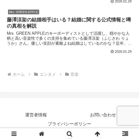
2026.01.29
Mrs. GREEN APPLE
藤澤涼架の結婚相手はいる？結婚に関する公式情報と噂
の真相を解説
Mrs. GREEN APPLEのキーボーディストとして活躍し、穏やかな人
柄と高い音楽性で多くの支持を集めている藤澤涼架（ふじさわ りょ
うか）さん。優しい笑顔が素敵よね結婚はしているのかな？近年、
「藤澤涼架 結婚相手」「結婚しているのか」と...
2026.01.29
ホーム
エンタメ
音楽
運営者情報
お問い合わせ
プライバシーポリシー
© 2026 curious daily.