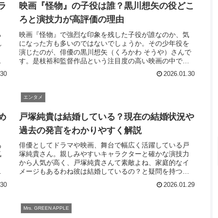
ラ
映画『怪物』の子役は誰？黒川想矢の役どこ
ろと演技力が高評価の理由
る
映画『怪物』で強烈な印象を残した子役が誰なのか、気
れ
になった方も多いのではないでしょうか。その少年役を
と
演じたのが、俳優の黒川想矢（くろかわ そうや）さんで
の
す。是枝裕和監督作品という注目度の高い映画の中で、
黒川さんは繊細かつ難しい役柄を見事に演...
.30
2026.01.30
エンタメ
め
戸塚純貴は結婚している？現在の結婚状況や
過去の発言をわかりやすく解説
あ
俳優としてドラマや映画、舞台で幅広く活躍している戸
気
塚純貴さん。親しみやすいキャラクターと確かな演技力
から人気が高く、戸塚純貴さんて素敵よね、家庭的なイ
の
メージもあるわね彼は結婚しているの？と疑問を持つ人
も多いようです。この記事では、戸塚純貴さ...
.30
2026.01.29
Mrs. GREEN APPLE