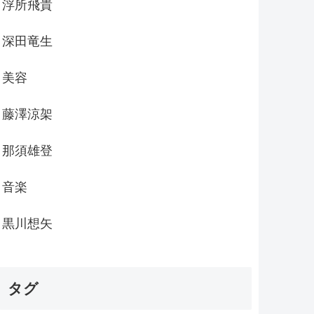
浮所飛貴
深田竜生
美容
藤澤涼架
那須雄登
音楽
黒川想矢
タグ