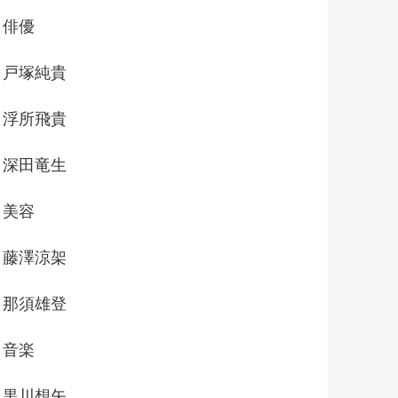
俳優
戸塚純貴
浮所飛貴
深田竜生
美容
藤澤涼架
那須雄登
音楽
黒川想矢