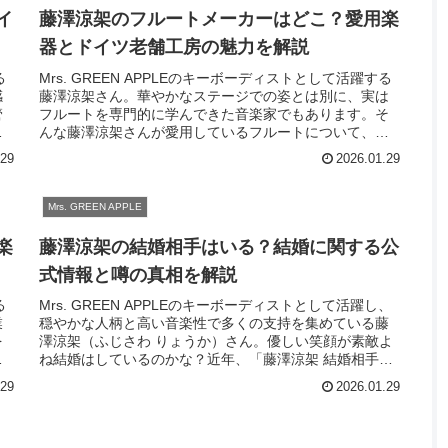
イ
藤澤涼架のフルートメーカーはどこ？愛用楽
器とドイツ老舗工房の魅力を解説
る
Mrs. GREEN APPLEのキーボーディストとして活躍する
感
藤澤涼架さん。華やかなステージでの姿とは別に、実は
管
フルートを専門的に学んできた音楽家でもあります。そ
記
んな藤澤涼架さんが愛用しているフルートについて、と
気になる方も多いのではない...
.29
2026.01.29
Mrs. GREEN APPLE
楽
藤澤涼架の結婚相手はいる？結婚に関する公
式情報と噂の真相を解説
る
Mrs. GREEN APPLEのキーボーディストとして活躍し、
業
穏やかな人柄と高い音楽性で多くの支持を集めている藤
を
澤涼架（ふじさわ りょうか）さん。優しい笑顔が素敵よ
澤
ね結婚はしているのかな？近年、「藤澤涼架 結婚相手」
「結婚しているのか」と...
.29
2026.01.29