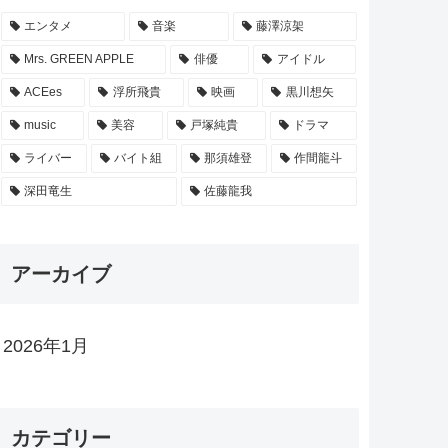
エンタメ
音楽
藤澤涼架
Mrs. GREEN APPLE
俳優
アイドル
ACEes
浮所飛貴
映画
黒川想矢
music
美容
戸塚純貴
ドラマ
ライバー
バイト組
那須雄登
作間龍斗
深田竜生
佐藤龍我
アーカイブ
2026年1月
カテゴリー