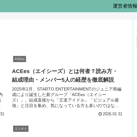
運営者情
ACEes
ACEes（エイシーズ）とは何者？読み方・
結成理由・メンバー5人の経歴を徹底解説
2025年2月、STARTO ENTERTAINMENTのジュニア再編
内
成により誕生した新グループ「ACEes（エイシー
活
ズ）」。結成直後から「王道アイドル」「ビジュアル最
ン
強」と注目を集め、気になっている方も多いのではない
でしょうか。この記事で...
.31
2026.01.31
エンタメ