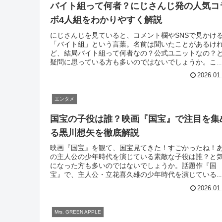
バイト組って何者？にじさんじ発の人気コ
ボ4人組をわかりやすく解説
にじさんじを見ていると、コメント欄やSNSで見かけ
「バイト組」という言葉。名前は聞いたことがあるけ
ど、結局バイト組って何者なの？公式ユニットなの？
疑問に思っている方も多いのではないでしょうか。こ
記事では、にじさんじの人気コラボ「バイ...
2026.01
エンタメ
国宝の子役は誰？映画『国宝』で注目を集
る黒川想矢を徹底解説
映画『国宝』を観て、国宝見てきた！すごかったね！
の主人公の少年時代を演じている素敵な子役は誰？と
になった方も多いのではないでしょうか。話題作『国
宝』で、主人公・立花喜久雄の少年時代を演じている
は、俳優の黒川想矢（くろかわ そうや）さん...
2026.01
Mrs. GREEN APPLE