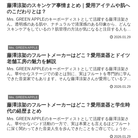
藤澤涼架のスキンケア事情まとめ｜愛用アイテムや肌へ
のこだわりとは？
Mrs. GREEN APPLEのキーボーディストとして活躍する藤澤涼架さ
ん。透明感のある肌や、ナチュラルで清潔感のある印象から、どんな
スキンケアをしているの？肌管理の方法が気になると注目する人も多
いようです。本記事では、藤澤涼架さんがスキ...
2026.01.29
Mrs. GREEN APPLE
藤澤涼架のフルートメーカーはどこ？愛用楽器とドイツ
老舗工房の魅力を解説
Mrs. GREEN APPLEのキーボーディストとして活躍する藤澤涼架さ
ん。華やかなステージでの姿とは別に、実はフルートを専門的に学ん
できた音楽家でもあります。そんな藤澤涼架さんが愛用しているフル
ートについて、と気になる方も多いのではない...
2026.01.29
Mrs. GREEN APPLE
藤澤涼架のフルートメーカーはどこ？愛用楽器と学生時
代の経歴まとめ
Mrs. GREEN APPLEのキーボーディストとして活躍する藤澤涼架さ
ん。華やかなバンド活動の一方で、実は本業とも言えるほどフルート
に深く関わってきた音楽人生を歩んできたことをご存じでしょうか。
本記事では、藤澤涼架さんが愛用しているフル...
2026.01.29