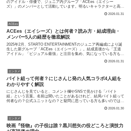
のアイドル・俳優で、ジュニア内グループ「ACEes（エイシー
ズ）」のメンバーとして活動しています。明るいキャラクターと高い
パフォーマンス力を兼ね備え、ドラマや映画、...
2026.01.31
ACEes
ACEes（エイシーズ）とは何者？読み方・結成理由・
メンバー5人の経歴を徹底解説
2025年2月、STARTO ENTERTAINMENTのジュニア再編成により誕
生した新グループ「ACEes（エイシーズ）」。結成直後から「王道
アイドル」「ビジュアル最強」と注目を集め、気になっている方も多
いのではないでしょうか。この記事で...
2026.01.31
エンタメ
バイト組って何者？にじさんじ発の人気コラボ4人組を
わかりやすく解説
にじさんじを見ていると、コメント欄やSNSで見かける「バイト
組」という言葉。名前は聞いたことがあるけれど、結局バイト組って
何者なの？公式ユニットなの？と疑問に思っている方も多いのではな
いでしょうか。この記事では、にじさんじの人気コラボ「バイ...
2026.01.30
エンタメ
映画『怪物』の子役は誰？黒川想矢の役どころと演技力