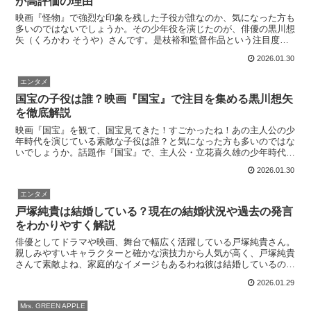
が高評価の理由
映画『怪物』で強烈な印象を残した子役が誰なのか、気になった方も
多いのではないでしょうか。その少年役を演じたのが、俳優の黒川想
矢（くろかわ そうや）さんです。是枝裕和監督作品という注目度の
高い映画の中で、黒川さんは繊細かつ難しい役柄を見事に演...
2026.01.30
エンタメ
国宝の子役は誰？映画『国宝』で注目を集める黒川想矢
を徹底解説
映画『国宝』を観て、国宝見てきた！すごかったね！あの主人公の少
年時代を演じている素敵な子役は誰？と気になった方も多いのではな
いでしょうか。話題作『国宝』で、主人公・立花喜久雄の少年時代を
演じているのは、俳優の黒川想矢（くろかわ そうや）さん...
2026.01.30
エンタメ
戸塚純貴は結婚している？現在の結婚状況や過去の発言
をわかりやすく解説
俳優としてドラマや映画、舞台で幅広く活躍している戸塚純貴さん。
親しみやすいキャラクターと確かな演技力から人気が高く、戸塚純貴
さんて素敵よね、家庭的なイメージもあるわね彼は結婚しているの？
と疑問を持つ人も多いようです。この記事では、戸塚純貴さ...
2026.01.29
Mrs. GREEN APPLE