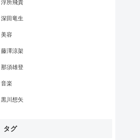
浮所飛貴
深田竜生
美容
藤澤涼架
那須雄登
音楽
黒川想矢
タグ