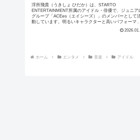
浮所飛貴（うきしょ ひだか）は、STARTO
ENTERTAINMENT所属のアイドル・俳優で、ジュニア
グループ「ACEes（エイシーズ）」のメンバーとして
動しています。明るいキャラクターと高いパフォーマ
ス力を兼ね備え、ドラマや映画、...
2026.01
ホーム
エンタメ
音楽
アイドル