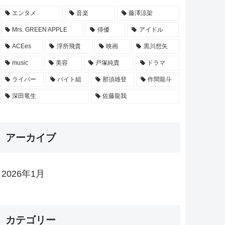
エンタメ
音楽
藤澤涼架
Mrs. GREEN APPLE
俳優
アイドル
ACEes
浮所飛貴
映画
黒川想矢
music
美容
戸塚純貴
ドラマ
ライバー
バイト組
那須雄登
作間龍斗
深田竜生
佐藤龍我
アーカイブ
2026年1月
カテゴリー