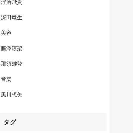
浮所飛貴
深田竜生
美容
藤澤涼架
那須雄登
音楽
黒川想矢
タグ