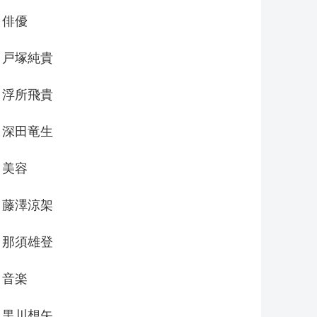
俳優
戸塚純貴
浮所飛貴
深田竜生
美容
藤澤涼架
那須雄登
音楽
黒川想矢