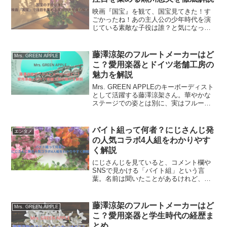
映画『国宝』を観て、国宝見てきた！す
ごかったね！あの主人公の少年時代を演
じている素敵な子役は誰？と気になった
方も多いのではないでしょうか。話題作
『国宝』で、主人公・立花喜久雄の少年
時代を演じているのは、俳優の黒川想矢
藤澤涼架のフルートメーカーはど
Mrs. GREEN APPLE
（くろかわ そうや）さん...
こ？愛用楽器とドイツ老舗工房の
魅力を解説
Mrs. GREEN APPLEのキーボーディスト
として活躍する藤澤涼架さん。華やかな
ステージでの姿とは別に、実はフルート
を専門的に学んできた音楽家でもありま
す。そんな藤澤涼架さんが愛用している
フルートについて、と気になる方も多い
バイト組って何者？にじさんじ発
エンタメ
のではない...
の人気コラボ4人組をわかりやす
く解説
にじさんじを見ていると、コメント欄や
SNSで見かける「バイト組」という言
葉。名前は聞いたことがあるけれど、結
局バイト組って何者なの？公式ユニット
なの？と疑問に思っている方も多いので
はないでしょうか。この記事では、にじ
藤澤涼架のフルートメーカーはど
Mrs. GREEN APPLE
さんじの人気コラボ「バイ...
こ？愛用楽器と学生時代の経歴ま
とめ