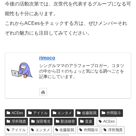
今後の活動次第では、次世代を代表するグループになる可
能性も十分にあります。
これからACEesをチェックする方は、ぜひメンバーそれ
ぞれの魅力にも注目してみてください。
rimoco
シングルママのアラフォーブロガー。コタツ
の中から日々のちょっと気になる調べごとを
記事にしています。
ACEes
アイドル
エンタメ
佐藤龍我
作間龍斗
浮所飛貴
深田竜生
那須雄登
音楽
ACEes
アイドル
エンタメ
佐藤龍我
作間龍斗
浮所飛貴