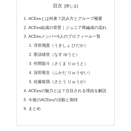
目次
ACEesとは何者？読み方とグループ概要
ACEes結成の背景｜ジュニア再編成の流れ
ACEesメンバー5人のプロフィール一覧
浮所飛貴（うきしょ ひだか）
那須雄登（なす ゆうと）
作間龍斗（さくま りゅうと）
深田竜生（ふかだ りゅうせい）
佐藤龍我（さとう りゅうが）
ACEesの魅力とは？注目される理由を解説
今後のACEesの活動と期待
まとめ