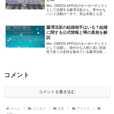
Mrs. GREEN APPLEのキーボーディスト
として活躍する藤澤涼架さん。華やかな
バンド活動の一方で、実は本業とも言え
るほどフルートに深く関わってきた音楽
人生を歩んできたことをご存じでしょう
か。本記事では、藤澤涼架さんが愛用し
藤澤涼架の結婚相手はいる？結婚
Mrs. GREEN APPLE
ているフル...
に関する公式情報と噂の真相を解
説
Mrs. GREEN APPLEのキーボーディスト
として活躍し、穏やかな人柄と高い音楽
性で多くの支持を集めている藤澤涼架
（ふじさわ りょうか）さん。優しい笑顔
が素敵よね結婚はしているのかな？近
年、「藤澤涼架 結婚相手」「結婚してい
るのか」と...
コメント
コメントを書き込む
ホーム
エンタメ
音楽
アイドル