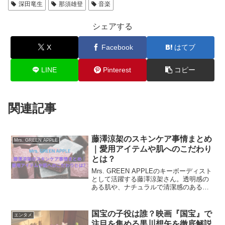
深田竜生
那須雄登
音楽
シェアする
X
Facebook
はてブ
LINE
Pinterest
コピー
関連記事
藤澤涼架のスキンケア事情まとめ
Mrs. GREEN APPLE
｜愛用アイテムや肌へのこだわり
とは？
Mrs. GREEN APPLEのキーボーディスト
として活躍する藤澤涼架さん。透明感の
ある肌や、ナチュラルで清潔感のある印
象から、どんなスキンケアをしている
の？肌管理の方法が気になると注目する
人も多いようです。本記事では、藤澤涼
国宝の子役は誰？映画『国宝』で
エンタメ
架さんがスキ...
注目を集める黒川想矢を徹底解説